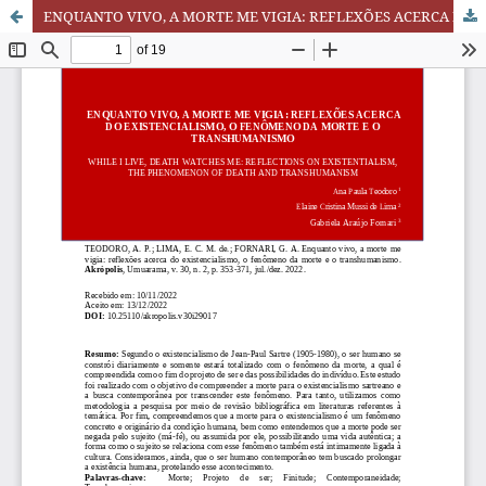
ENQUANTO VIVO, A MORTE ME VIGIA: REFLEXÕES ACERCA DO EXISTENCIALISMO, O FENÔMENO DA MORTE E O TRANSHUMANISMO