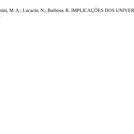
, L. F.; Pessini, M. A.; Lucacin, N.; Barbosa, R. IMPLICAÇÕES
.