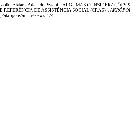
na Laís Brustolin, e Maria Adelaide Pessini. “ALGUMAS CONSI
 REFERÊNCIA DE ASSISTÊNCIA SOCIAL (CRAS)”.
AKRÓPOLIS
hp/akropolis/article/view/3474.