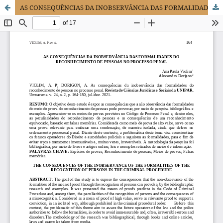
AS CONSEQUÊNCIAS DA INOBSERVÂNCIA DAS FORMALIDADES DO RECONHECIMENTO DE PESSOAS NO PROCESSO PENAL