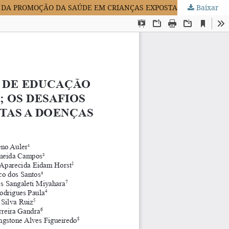
Baixar
SAÚDE ITINERANTE NOS CENTROS MUNICIPAIS DE EDUCAÇÃO INFANTIL DO MUNICÍPIO DE GUARAPUAVA - PR; OS DESAFIOS DA PROMOÇÃO DA SAÚDE EM CRIANÇAS EXPOSTAS A DOENÇAS PARASITÁRIAS