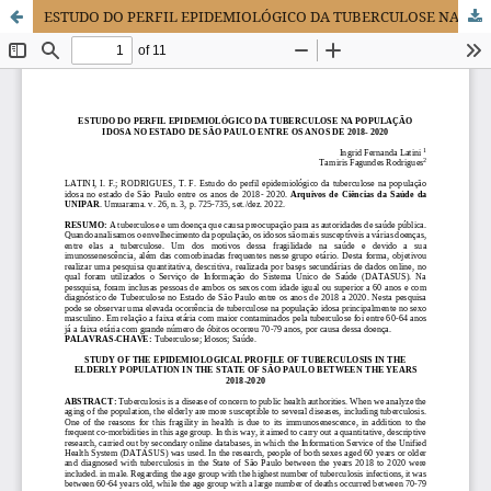
ESTUDO DO PERFIL EPIDEMIOLÓGICO DA TUBERCULOSE NA POPULAÇÃO IDOSA NO ESTADO DE SÃO PAULO ENTRE OS ANOS DE 2018- 2020