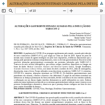
ALTERAÇÕES GASTROINTESTINAIS CAUSADAS PELA INFECÇÃO DO SARS-COV-2