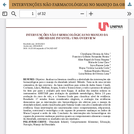
INTERVENÇÕES NÃO FARMACOLÓGICAS NO MANEJO DA OBESIDADE INFANTIL: UMA OVERVIEW