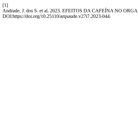
[1]
Andrade, J. dos S. et al. 2023. EFEITOS DA CAFEÍNA NO 
DOI:https://doi.org/10.25110/arqsaude.v27i7.2023-044.