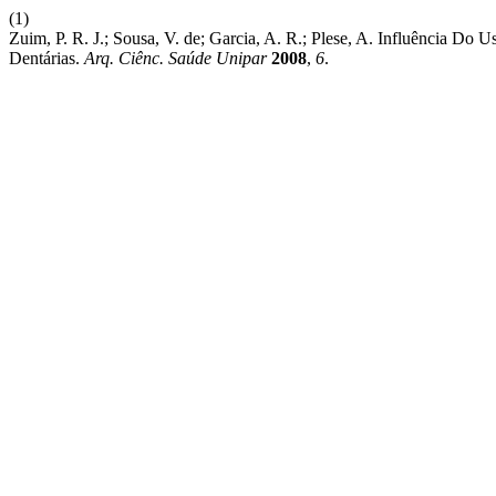
(1)
Zuim, P. R. J.; Sousa, V. de; Garcia, A. R.; Plese, A. Influência D
Dentárias.
Arq. Ciênc. Saúde Unipar
2008
,
6
.