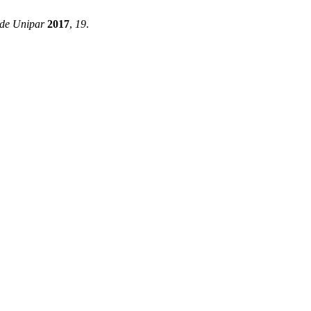
úde Unipar
2017
,
19
.