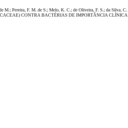
 L. de M.; Pereira, F. M. de S.; Melo, K. C.; de Oliveira, F. S.; da Si
ECACEAE) CONTRA BACTÉRIAS DE IMPORTÂNCIA CLÍNICA