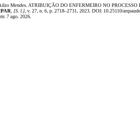
RANDA, Ailzo Mendes. ATRIBUIÇÃO DO ENFERMEIRO NO PRO
NIPAR
,
[S. l.]
, v. 27, n. 6, p. 2718–2731, 2023. DOI: 10.25110/arqsau
em: 7 ago. 2026.