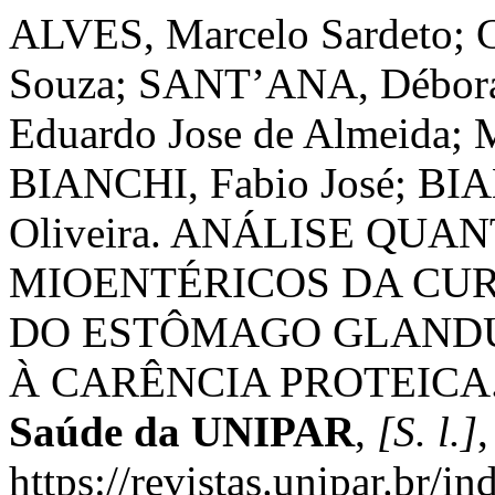
ALVES, Marcelo Sardeto; 
Souza; SANT’ANA, Débora
Eduardo Jose de Almeida; 
BIANCHI, Fabio José; BIA
Oliveira. ANÁLISE QU
MIOENTÉRICOS DA CU
DO ESTÔMAGO GLANDU
À CARÊNCIA PROTEICA
Saúde da UNIPAR
,
[S. l.]
,
https://revistas.unipar.br/i