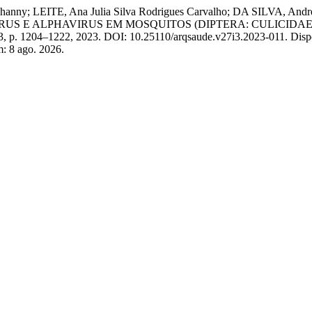
ny; LEITE, Ana Julia Silva Rodrigues Carvalho; DA SILVA, André
VIVIRUS E ALPHAVIRUS EM MOSQUITOS (DIPTERA: CULICI
. 3, p. 1204–1222, 2023. DOI: 10.25110/arqsaude.v27i3.2023-011. Disp
m: 8 ago. 2026.