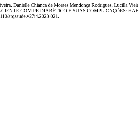
 Oliveira, Danielle Chianca de Moraes Mendonça Rodrigues, Lucilla Vie
O PACIENTE COM PÉ DIABÉTICO E SUAS COMPLICAÇÕES: HA
25110/arqsaude.v27i4.2023-021.