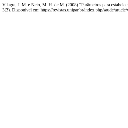
Vilagra, J. M. e Neto, M. H. de M. (2008) “Parâmetros para estabelec
3(3). Disponível em: https://revistas.unipar.br/index.php/saude/articl