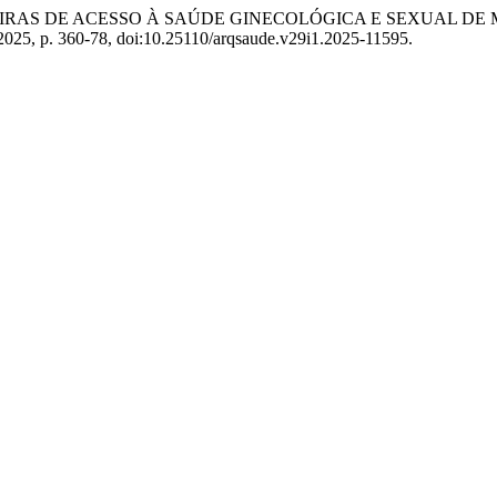
S BARREIRAS DE ACESSO À SAÚDE GINECOLÓGICA E SEXUAL
e 2025, p. 360-78, doi:10.25110/arqsaude.v29i1.2025-11595.