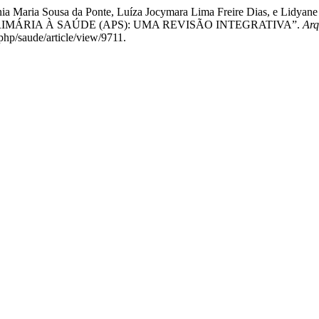
Hermínia Maria Sousa da Ponte, Luíza Jocymara Lima Freire Dias,
MÁRIA À SAÚDE (APS): UMA REVISÃO INTEGRATIVA”.
Arq
php/saude/article/view/9711.