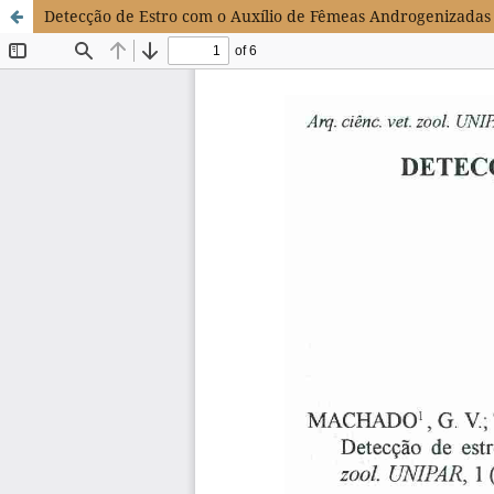
Detecção de Estro com o Auxílio de Fêmeas Androgenizadas