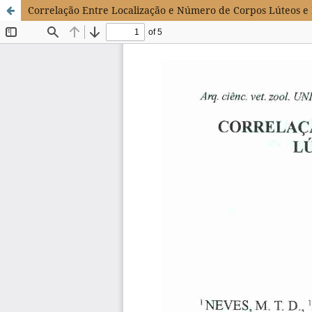
Correlação Entre Localização e Número de Corpos Lúteos e 