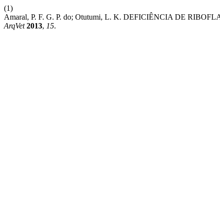
(1)
Amaral, P. F. G. P. do; Otutumi, L. K. DEFICIÊNCIA DE RI
ArqVet
2013
,
15
.