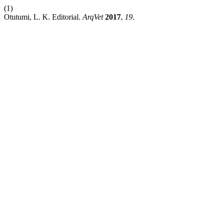
(1)
Otutumi, L. K. Editorial.
ArqVet
2017
,
19
.