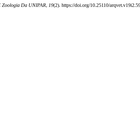
s E Zoologia Da UNIPAR
,
19
(2). https://doi.org/10.25110/arqvet.v19i2.5