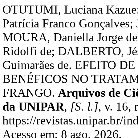
OTUTUMI, Luciana Kazu
Patrícia Franco Gonçalves;
MOURA, Daniella Jorge d
Ridolfi de; DALBERTO, Jés
Guimarães de. EFEITO
BENÉFICOS NO TRATA
FRANGO.
Arquivos de Ciê
da UNIPAR
,
[S. l.]
, v. 16,
https://revistas.unipar.br/i
Acesso em: 8 ago. 2026.