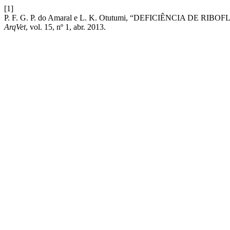
[1]
P. F. G. P. do Amaral e L. K. Otutumi, “DEFICIÊNCIA DE R
ArqVet
, vol. 15, nº 1, abr. 2013.