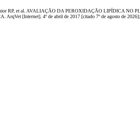
i LK, Júnior RP, et al. AVALIAÇÃO DA PEROXIDAÇÃO LIPÍDI
ernet]. 4º de abril de 2017 [citado 7º de agosto de 2026];19