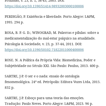
Profissão, v. 23, n. 1, 38-43, 2003. DOI:
https://doi.org/10.1590/S1414-98932003000100006
PERDIGÃO, P. Existência e liberdade. Porto Alegre: L&PM,
1995. 294 p.
ROSA, B. P. G. D.; WINOGRAD, M. Palavras e pílulas: sobre a
medicamentalização do mal-estar psíquico na atualidade.
Psicologia & Sociedade, v. 23, p. 37-44, 2011. DOI:
https://doi.org/10.1590/S0102-71822011000400006
ROSE. N. A Política da Própria Vida: Biomedicina, Poder e
Subjetividade no Século XXI. São Paulo: Paulus, 2013. 400 p.
SARTRE, J-P. O ser e o nada: ensaio de ontologia
fenomenológica. 24ª ed. Petrópolis: Editora Vozes Ltda, 2015.
832 p.
SARTRE, J-P. Esboço para uma teoria das emoções.
Tradução: Paulo Neves. Porto Alegre: L&PM, 2023. 96 p.