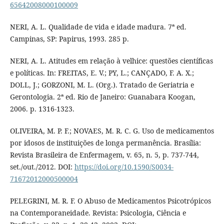
65642008000100009
NERI, A. L. Qualidade de vida e idade madura. 7ª ed.
Campinas, SP: Papirus, 1993. 285 p.
NERI, A. L. Atitudes em relação à velhice: questões científicas
e políticas. In: FREITAS, E. V.; PY, L.; CANÇADO, F. A. X.;
DOLL, J.; GORZONI, M. L. (Org.). Tratado de Geriatria e
Gerontologia. 2ª ed. Rio de Janeiro: Guanabara Koogan,
2006. p. 1316-1323.
OLIVEIRA, M. P. F.; NOVAES, M. R. C. G. Uso de medicamentos
por idosos de instituições de longa permanência. Brasília:
Revista Brasileira de Enfermagem, v. 65, n. 5, p. 737-744,
set./out./2012. DOI:
https://doi.org/10.1590/S0034-
71672012000500004
PELEGRINI, M. R. F. O Abuso de Medicamentos Psicotrópicos
na Contemporaneidade. Revista: Psicologia, Ciência e