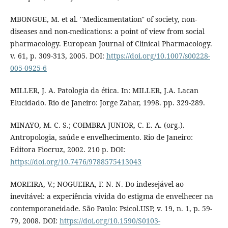
MBONGUE, M. et al. ''Medicamentation'' of society, non-
diseases and non-medications: a point of view from social
pharmacology. European Journal of Clinical Pharmacology.
v. 61, p. 309-313, 2005. DOI:
https://doi.org/10.1007/s00228-
005-0925-6
MILLER, J. A. Patologia da ética. In: MILLER, J.A. Lacan
Elucidado. Rio de Janeiro: Jorge Zahar, 1998. pp. 329-289.
MINAYO, M. C. S.; COIMBRA JUNIOR, C. E. A. (org.).
Antropologia, saúde e envelhecimento. Rio de Janeiro:
Editora Fiocruz, 2002. 210 p. DOI:
https://doi.org/10.7476/9788575413043
MOREIRA, V.; NOGUEIRA, F. N. N. Do indesejável ao
inevitável: a experiência vivida do estigma de envelhecer na
contemporaneidade. São Paulo: Psicol.USP, v. 19, n. 1, p. 59-
79, 2008. DOI:
https://doi.org/10.1590/S0103-