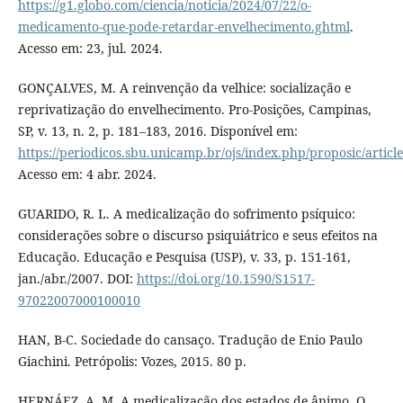
https://g1.globo.com/ciencia/noticia/2024/07/22/o-
medicamento-que-pode-retardar-envelhecimento.ghtml
.
Acesso em: 23, jul. 2024.
GONÇALVES, M. A reinvenção da velhice: socialização e
reprivatização do envelhecimento. Pro-Posições, Campinas,
SP, v. 13, n. 2, p. 181–183, 2016. Disponível em:
https://periodicos.sbu.unicamp.br/ojs/index.php/proposic/articl
Acesso em: 4 abr. 2024.
GUARIDO, R. L. A medicalização do sofrimento psíquico:
considerações sobre o discurso psiquiátrico e seus efeitos na
Educação. Educação e Pesquisa (USP), v. 33, p. 151-161,
jan./abr./2007. DOI:
https://doi.org/10.1590/S1517-
97022007000100010
HAN, B-C. Sociedade do cansaço. Tradução de Enio Paulo
Giachini. Petrópolis: Vozes, 2015. 80 p.
HERNÁEZ, A. M. A medicalização dos estados de ânimo. O