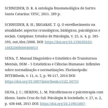
SCHNEIDER, D. R. A ontologia fenomenológica de Sartre.
Santa Catarina: UFSC, 2011. 289 p.
SCHNEIDER, R. H.; IRIGARAY, T. Q. O envelhecimento na
atualidade: aspectos cronológicos, biológicos, psicológicos e
sociais. Campinas: Estudos de Psicologia, v. 25, n. 4, p. 585-
593, out./dez./2008. DOI:
https://doi.org/10.1590/S0103-
166X2008000400013
SENA, T. Manual Diagnóstico e Estatístico de Transtornos
Mentais, DSM – 5 Estatísticas e Ciências Humanas: Inflexões
sobre normalização e normatizações. Florianópolis:
INTERthesis, v. 11, n. 2, p. 96-117, 2014 DOI:
https://doi.org/10.5007/interthesis.v11i2.34753
SILVA, J. C.; HERZOG, L. M. Psicofármacos e psicoterapia com
idosos. Santa Cruz do Sul: Psicologia & Sociedade, v. 27, n. 2,
p. 438-448, 2015 DOI:
https://doi.org/10.1590/1807-