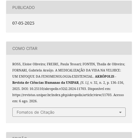
PUBLICADO
07-05-2025
COMO CITAR
ROSS, Eloise Oliveira; FREIRE, Paula Tessari; FONTIN, Thaila de Oliveira;
FORNARI, Gabriela Araújo. A MEDICALIZAÇÃO DA VIDA NA VELHICE:
UM ENFOQUE DA FENOMENOLOGIA-EXISTENCIAL.
AKRÓPOLIS -
Revista de Ciências Humanas da UNIPAR
,
[S. l.]
, v. 32, n. 2, p. 136–156,
2025. DOI: 10.25110/akropolis.v32i2.2024-11703. Disponível em:
https://revistas.unipar.br/index.php/akropolis/article/view/11703. Acesso
em: 6 ago. 2026.
Fomatos de Citação