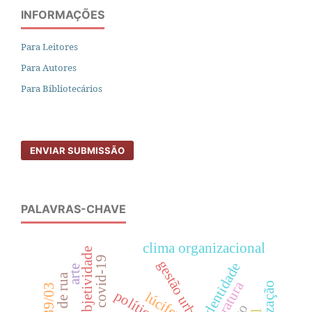
INFORMAÇÕES
Para Leitores
Para Autores
Para Bibliotecários
ENVIAR SUBMISSÃO
PALAVRAS-CHAVE
clima organizacional
subjetividade
covid-19
gestão urbana
identidade
arte
literatura
lúcifer