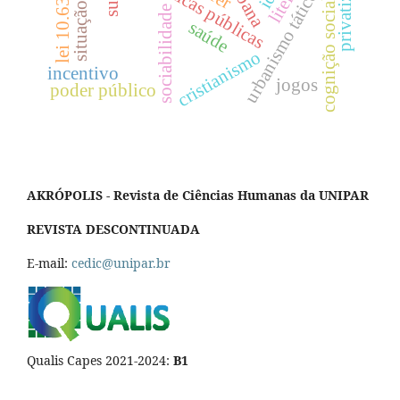
situação de rua
privatização
lei 10.639/03
políticas públicas
urbanismo tático
cognição social
sociabilidade
saúde
cristianismo
incentivo
jogos
poder público
AKRÓPOLIS - Revista de Ciências Humanas da UNIPAR
REVISTA DESCONTINUADA
E-mail:
cedic@unipar.br
Qualis Capes 2021-2024:
B1