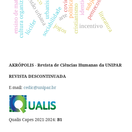
ensino de matemática
cultura organizacional
pentecostalismo
identidade
covid-19
gestão urbana
cristianismo
sociabilidade
literatura
arte
lúcifer
jogos
incentivo
AKRÓPOLIS - Revista de Ciências Humanas da UNIPAR
REVISTA DESCONTINUADA
E-mail:
cedic@unipar.br
Qualis Capes 2021-2024:
B1