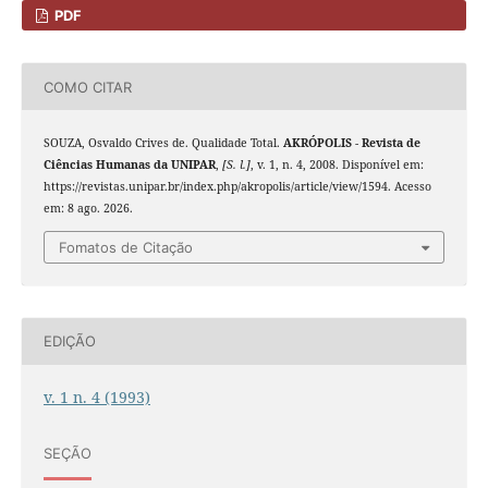
PDF
COMO CITAR
SOUZA, Osvaldo Crives de. Qualidade Total.
AKRÓPOLIS - Revista de
Ciências Humanas da UNIPAR
,
[S. l.]
, v. 1, n. 4, 2008. Disponível em:
https://revistas.unipar.br/index.php/akropolis/article/view/1594. Acesso
em: 8 ago. 2026.
Fomatos de Citação
EDIÇÃO
v. 1 n. 4 (1993)
SEÇÃO