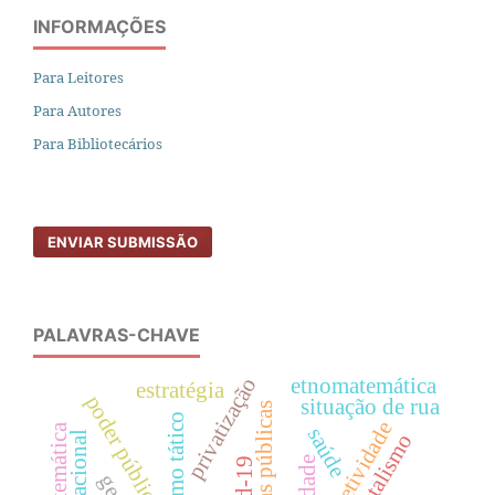
INFORMAÇÕES
Para Leitores
Para Autores
Para Bibliotecários
ENVIAR SUBMISSÃO
PALAVRAS-CHAVE
privatização
etnomatemática
estratégia
poder público
situação de rua
políticas públicas
urbanismo tático
subjetividade
saúde