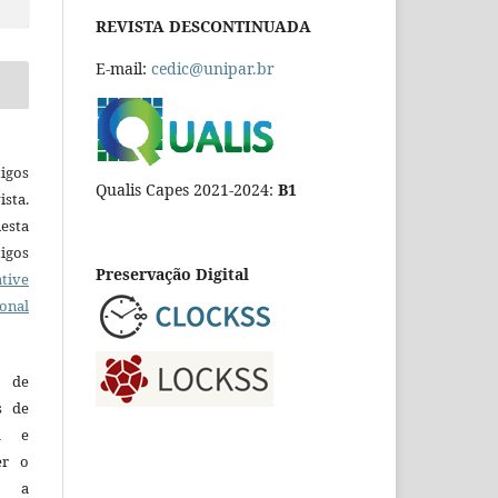
REVISTA DESCONTINUADA
E-mail:
cedic@unipar.br
igos
Qualis Capes 2021-2024:
B1
ista.
esta
tigos
Preservação Digital
tive
ional
o de
es de
ca e
er o
e a