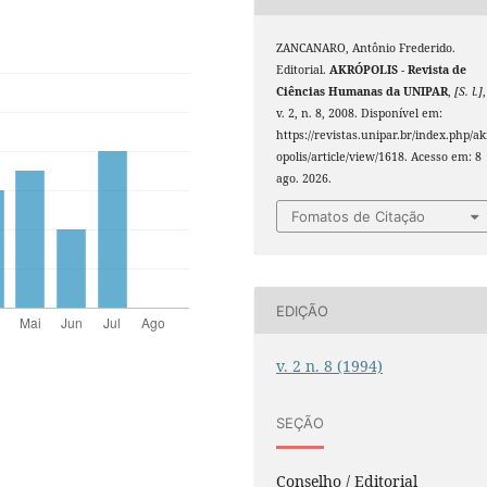
ZANCANARO, Antônio Frederido.
Editorial.
AKRÓPOLIS - Revista de
Ciências Humanas da UNIPAR
,
[S. l.]
,
v. 2, n. 8, 2008. Disponível em:
https://revistas.unipar.br/index.php/ak
opolis/article/view/1618. Acesso em: 8
ago. 2026.
Fomatos de Citação
EDIÇÃO
v. 2 n. 8 (1994)
SEÇÃO
Conselho / Editorial