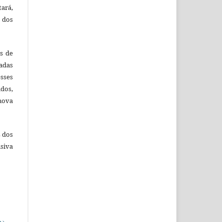
tará,
 dos
es de
adas
esses
ados,
nova
s dos
siva