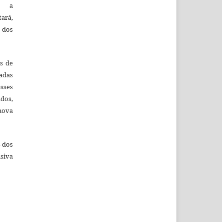
e a
tará,
 dos
es de
adas
esses
ados,
nova
s dos
siva