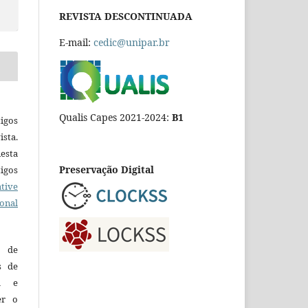
REVISTA DESCONTINUADA
E-mail:
cedic@unipar.br
Qualis Capes 2021-2024:
B1
igos
ista.
esta
Preservação Digital
tigos
tive
ional
o de
es de
ca e
er o