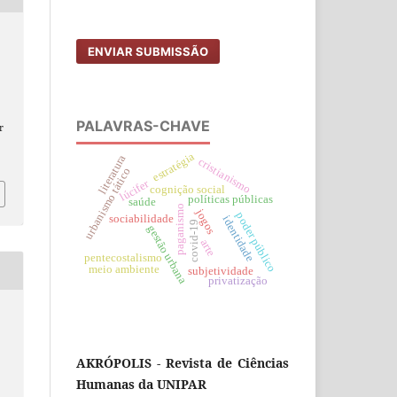
ENVIAR SUBMISSÃO
PALAVRAS-CHAVE
r
estratégia
literatura
cristianismo
urbanismo tático
lúcifer
cognição social
políticas públicas
saúde
paganismo
jogos
poder público
sociabilidade
identidade
covid-19
gestão urbana
arte
pentecostalismo
meio ambiente
subjetividade
privatização
AKRÓPOLIS - Revista de Ciências
Humanas da UNIPAR