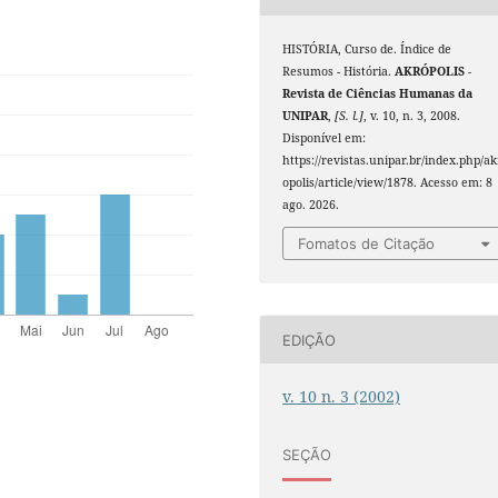
HISTÓRIA, Curso de. Índice de
Resumos - História.
AKRÓPOLIS -
Revista de Ciências Humanas da
UNIPAR
,
[S. l.]
, v. 10, n. 3, 2008.
Disponível em:
https://revistas.unipar.br/index.php/ak
opolis/article/view/1878. Acesso em: 8
ago. 2026.
Fomatos de Citação
EDIÇÃO
v. 10 n. 3 (2002)
SEÇÃO