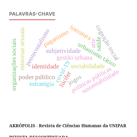
PALAVRAS-CHAVE
cognição social
literatura
minorias sexuais
pentecostalismo
paganismo
saúde
organizações sociais
arte
urbanismo tático
subjetividade
gestão urbana
covid-19
sociabilidade
identidade
políticas públicas
sustentabilidade
lúcifer
jogos
poder público
estratégia
AKRÓPOLIS - Revista de Ciências Humanas da UNIPAR