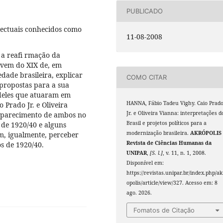
PUBLICADO
lectuais conhecidos como
11-08-2008
é a reafi rmação da
e vem do XIX de, em
ade brasileira, explicar
COMO CITAR
 propostas para a sua
 deles que atuaram em
HANNA, Fábio Tadeu Vighy. Caio Prad
o Prado Jr. e Oliveira
Jr. e Oliveira Vianna: interpretações d
 aparecimento de ambos no
Brasil e projetos políticos para a
 de 1920/40 e alguns
modernização brasileira.
AKRÓPOLIS 
m, igualmente, perceber
Revista de Ciências Humanas da
os de 1920/40.
UNIPAR
,
[S. l.]
, v. 11, n. 1, 2008.
Disponível em:
https://revistas.unipar.br/index.php/ak
opolis/article/view/327. Acesso em: 8
ago. 2026.
Fomatos de Citação