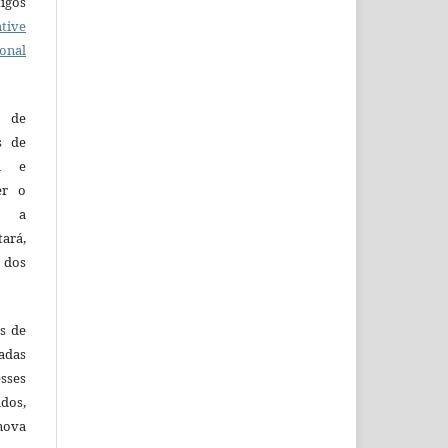
tigos
tive
ional
o de
es de
ca e
er o
e a
tará,
 dos
es de
adas
esses
ados,
nova