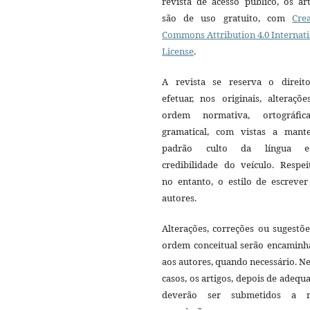
revista de acesso público, os ar
são de uso gratuito, com
Crea
Commons Attribution 4.0 Internat
License
.
A revista se reserva o direit
efetuar, nos originais, alteraçõ
ordem normativa, ortográfi
gramatical, com vistas a mant
padrão culto da língua 
credibilidade do veículo. Respei
no entanto, o estilo de escrever
autores.
Alterações, correções ou sugestõ
ordem conceitual serão encaminh
aos autores, quando necessário. N
casos, os artigos, depois de adequ
deverão ser submetidos a 