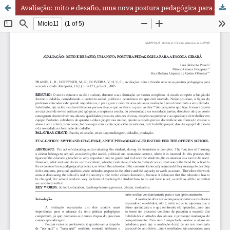
Avaliação: mito e desafio, uma nova postura pedagógica para a escola cidadã