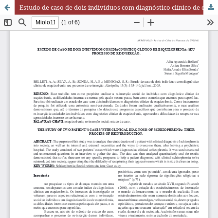
Estudo de caso de dois indivíduos com diagnóstico clínico de esquizofrenia: seu processo de re-inserção