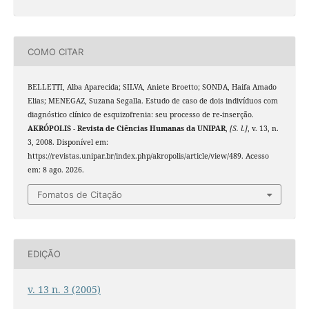
COMO CITAR
BELLETTI, Alba Aparecida; SILVA, Aniete Broetto; SONDA, Haifa Amado
Elias; MENEGAZ, Suzana Segalla. Estudo de caso de dois indivíduos com
diagnóstico clínico de esquizofrenia: seu processo de re-inserção.
AKRÓPOLIS - Revista de Ciências Humanas da UNIPAR
,
[S. l.]
, v. 13, n.
3, 2008. Disponível em:
https://revistas.unipar.br/index.php/akropolis/article/view/489. Acesso
em: 8 ago. 2026.
Fomatos de Citação
EDIÇÃO
v. 13 n. 3 (2005)