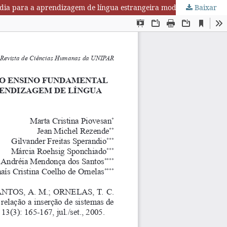
Baixar
Avaliação da receptividade por parte de alunos da 5.ª série do ensino fundamental em relação a inserção de sistemas de multimídia para a aprendizagem de língua estrangeira moderna: língua inglesa.