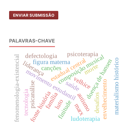
ENVIAR SUBMISSÃO
PALAVRAS-CHAVE
psicoterapia
defectologia
composição musical
fenomenologia-existencial
estadual central
doença de hansen
materialismo histórico
figura materna
liderança
morte
canções
movimento estudantil
velhice
envelhecimento
saúde
psicanálise
tecnologia
fonte história
família
autismo
desafios
luto
finitude
marx
ludoterapia