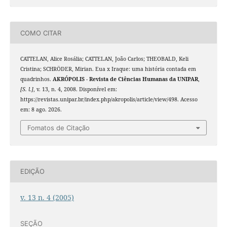
COMO CITAR
CATTELAN, Alice Rosália; CATTELAN, João Carlos; THEOBALD, Keli
Cristina; SCHRÖDER, Mirian. Eua x Iraque: uma história contada em
quadrinhos.
AKRÓPOLIS - Revista de Ciências Humanas da UNIPAR
,
[S. l.]
, v. 13, n. 4, 2008. Disponível em:
https://revistas.unipar.br/index.php/akropolis/article/view/498. Acesso
em: 8 ago. 2026.
Fomatos de Citação
EDIÇÃO
v. 13 n. 4 (2005)
SEÇÃO