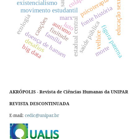
colapso
educação sexual
psicoterapia
existencialismo
fonte história
movimento estudantil
ecologia
marx
canções
estadual central
saúde pública
autismo
luto
figura paterna
finitude
doença de hansen
velhice
família
desafios
big data
morte
AKRÓPOLIS - Revista de Ciências Humanas da UNIPAR
REVISTA DESCONTINUADA
E-mail:
cedic@unipar.br