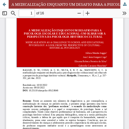
A MEDICALIZAÇÃO ENQUANTO UM DESAFIO PARA A PSICOLOGIA ESCOLAR E EDUCACIONAL: UM OLHAR SOB A PERSPECTIVA DA PSICOLOGIA HISTÓRICO-CULTURAL