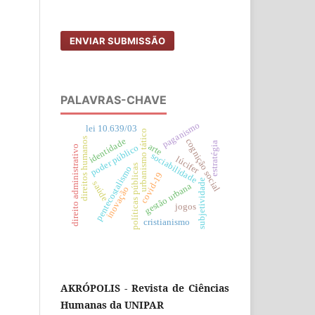
ENVIAR SUBMISSÃO
PALAVRAS-CHAVE
paganismo
lei 10.639/03
urbanismo tático
direitos humanos
identidade
cognição social
estratégia
arte
poder público
direito administrativo
sociabilidade
lúcifer
políticas públicas
pentecostalismo
covid-19
subjetividade
saúde
gestão urbana
inovação
jogos
cristianismo
AKRÓPOLIS - Revista de Ciências
Humanas da UNIPAR