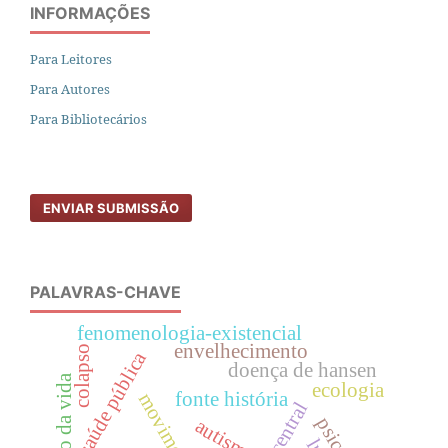
INFORMAÇÕES
Para Leitores
Para Autores
Para Bibliotecários
ENVIAR SUBMISSÃO
PALAVRAS-CHAVE
fenomenologia-existencial
envelhecimento
colapso
saúde pública
doença de hansen
ecologia
fonte história
autismo