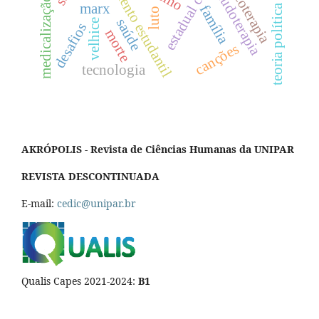
medicalização da vida
movimento estudantil
estadual central
psicoterapia
ludoterapia
marx
teoria política
família
luto
saúde
velhice
desafios
morte
canções
tecnologia
AKRÓPOLIS - Revista de Ciências Humanas da UNIPAR
REVISTA DESCONTINUADA
E-mail:
cedic@unipar.br
Qualis Capes 2021-2024:
B1