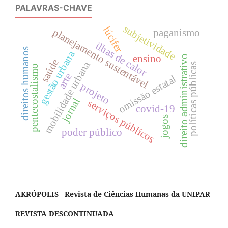
PALAVRAS-CHAVE
subjetividade
lúcifer
planejamento sustentável
paganismo
ilhas de calor
direitos humanos
gestão urbana
ensino
direito administrativo
saúde
mobilidade urbana
políticas públicas
pentecostalismo
arte
omissão estatal
projeto
jornal
serviços públicos
covid-19
jogos
poder público
AKRÓPOLIS - Revista de Ciências Humanas da UNIPAR
REVISTA DESCONTINUADA