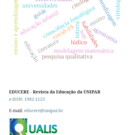
citologia
aprendizagem
virtologia
ensino e aprendizagem
universidades
consciência fonológica
goiás
educação infantil
ensino
habilidades
tutoria
covid-19
agronomia
hqs
literatura
lúdico
educação
modelagem matemática
pesquisa qualitativa
EDUCERE - Revista da Educação da UNIPAR
e-ISSN: 1982-1123
E-mail:
educere@unipar.br