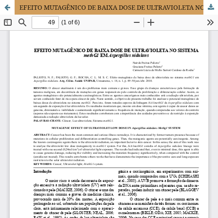
EFEITO MUTAGÊNICO DE BAIXA DOSE DE ULTRAVIOLETA NO SISTEMA methG1 EM Aspergillus nidulans