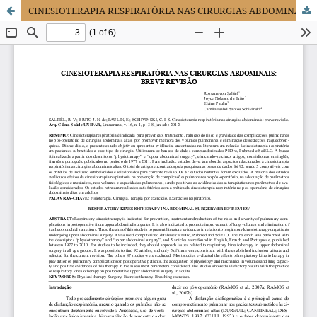
CINESIOTERAPIA RESPIRATÓRIA NAS CIRURGIAS ABDOMINAIS: BREVE REVISÃO