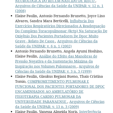
NEUROLÓGICA DO RECÉM-NASCIDO DE RISCO
,
Arquivos de Ciências da Saúde da UNIPAR: v. 12 n. 1
(2008)
Elaine Paulin, Antonio Fernando Brunetto, Joyce Lino
Alvares, Sandra Mara Berticelli,
Influência Dos
Exercícios Respiratórios Direcionados A Readequação
Do Complexo Toracopulmonar (Rctp) Na Saturação De
Oxigênio Dos Pacientes Portadores De Dpoc Muito
Grave - Relato De Casos
,
Arquivos de Ciências da
Saúde da UNIPAR: v. 6 n. 1 (2002)
Antonio Fernando Brunetto, Angela Ayumi Hoshino,
Elaine Paulin,
Análise do Efeito das Manobras de
Pressão Negativa e da Sustentação Máxima da
Inspiração nos Volumes Pulomnares
,
Arquivos de
Ciências da Saúde da UNIPAR: v. 3 n. 3 (1999)
Elaine Paulin, Glaukus Regiani Bueno, Thais Cristina
Tomio,
COMPROMETIMENTO PULMONAR E
FUNCIONAL DOS PACIENTES PORTADORES DE DPOC
ENCAMINHADOS AO AMBULATÓRIO DE
FISIOTERAPIA CARDIO PULMONAR DA
UNIVERSIDADE PARANAENSE
,
Arquivos de Ciências
da Saúde da UNIPAR: v. 13 n. 3 (2009)
Elaine Paulin, Vanessa Almeida Noris,
Interferência