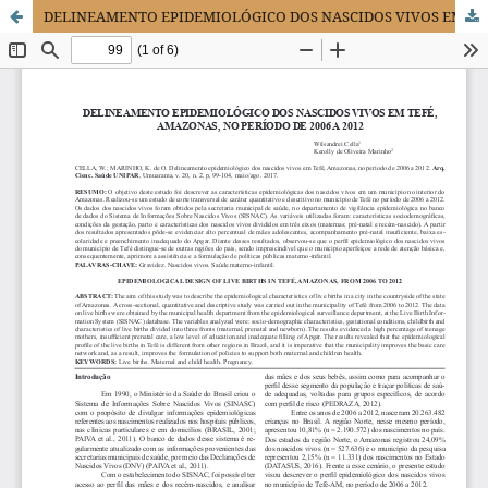
DELINEAMENTO EPIDEMIOLÓGICO DOS NASCIDOS VIVOS EM TEFÉ, AMAZONAS, NO PERÍODO DE 2006 A 2012