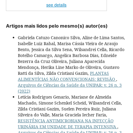
see details
Artigos mais lidos pelo mesmo(s) autor(es)
Gabriela Catuzo Canonico Silva, Aline de Lima Santos,
Isabelle Luiz Rahal, Marisa Cássia Vieira de Araujo
Bento, Jessica da Silva Sena, Wilsandrei Cella, Ricardo
Botelho Camargo, Angelica Barbosa Dias, Edneide
Bezerra da Cruz Oliveira, Juliana Aparecida
Mendonça, Herika Line Marko de Oliveira, Gustavo
Ratti da Silva, Zilda Cristiani Gazim,
PLANTAS
ALIMENTÍCIAS NÃO CONVENCIONAIS: REVISÃO
,
Arquivos de Ciências da Saúde da UNIPAR: v. 26 n. 3
(2022)
Letícia Rodrigues Genario, Mariane de Almeida
Machado, Simone Schenkel Scheid, Wilsandrei Cella,
Zilda Cristiani Gazim, Suelen Pereira Ruiz, Juliana
Silveira do Valle, Maria Graciela Iecher Faria,
RESISTÊNCIA ANTIMICROBIANA NA INFECÇÃO
URINÁRIA EM UNIDADE DE TERAPIA INTENSIVA
,
Arquivos de Ciências da Saúde da UNIPAR: v. 26 n. 3