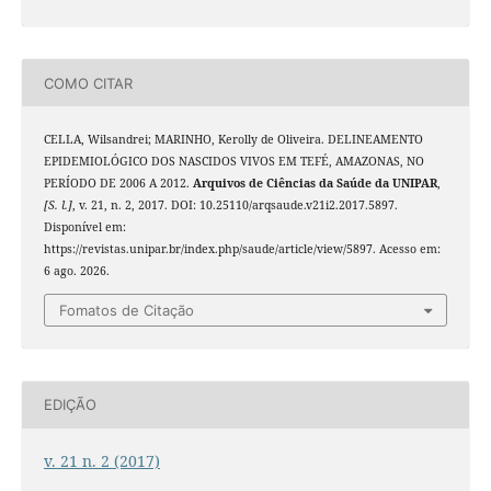
COMO CITAR
CELLA, Wilsandrei; MARINHO, Kerolly de Oliveira. DELINEAMENTO
EPIDEMIOLÓGICO DOS NASCIDOS VIVOS EM TEFÉ, AMAZONAS, NO
PERÍODO DE 2006 A 2012.
Arquivos de Ciências da Saúde da UNIPAR
,
[S. l.]
, v. 21, n. 2, 2017. DOI: 10.25110/arqsaude.v21i2.2017.5897.
Disponível em:
https://revistas.unipar.br/index.php/saude/article/view/5897. Acesso em:
6 ago. 2026.
Fomatos de Citação
EDIÇÃO
v. 21 n. 2 (2017)