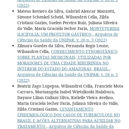
(2022)
Mateus Roviero da Silva, Gabriel Alencar Manzotti,
Simone Schenkel Scheid, Wilsandrei Cella, Zilda
Cristiani Gazim, Suelen Pereira Ruiz, Juliana Silveira
do Valle, Maria Graciela Iecher Faria,
MONTEVERDIA
ILICIFOLIA: UM PROTETOR GÁSTRICO
,
Arquivos de
Ciências da Saúde da UNIPAR: v. 26 n. 3 (2022)
Zilmara Guedes da Silva, Fernanda Regis Leone,
Wilsandrei Cella,
CONHECIMENTO ETNOBOTÂNICO
SOBRE PLANTAS MEDICINAIS, UTILIZADAS POR
MORADORES DE UMA CIDADE RIBEIRINHA NO
INTERIOR DO ESTADO DO AMAZONAS, BRASIL
,
Arquivos de Ciências da Saúde da UNIPAR: v. 26 n. 1
(2022)
Beatriz Zago Lupepsa, Wilsandrei Cella, Franciele Mota
Carraro, Marisangela Isabel Wietzikoski Halabura,
Dayane Lilian Gallani Silva, Katielle Vieira Avelino,
Maria Graciela Iecher Faria, Juliana Silveira do Valle,
Zilda Cristiani Gazim,
LEVANTAMENTO
EPIDEMIOLÓGICO DOS CASOS DE TUBERCULOSE NO
BRASIL E AÇÕES ALTERNATIVAS PARA AUXILIAR NO
TRATAMENTO
,
Arquivos de Ciências da Saúde da